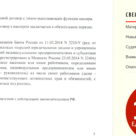
СВЕ
Матер
Новый
Суде
Внима
Опил