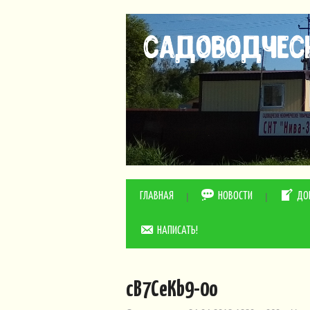
ГЛАВНАЯ
НОВОСТИ
ДО
НАПИСАТЬ!
cB7CeKb9-0o