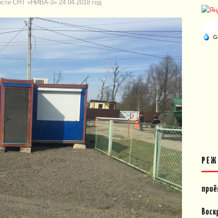
сти СНТ «НИВА-3» 24.04.2018 год
РЕЖ
приё
Воск