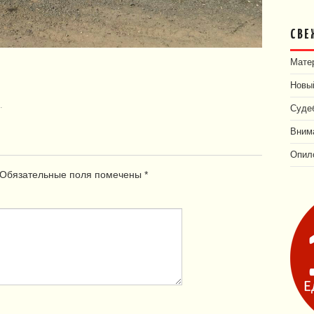
СВЕ
Матер
Новый
.
Суде
Внима
Опил
Обязательные поля помечены
*