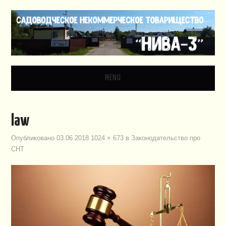
MENU
ГЛАВНАЯ
law
НОВОСТИ
Опубликовано
03.06.2018
1024 × 673
в
Законодательство про
СНТ
ДОКУМЕНТЫ
ЗАКОНОДАТЕЛЬСТВО
ВИДЕО