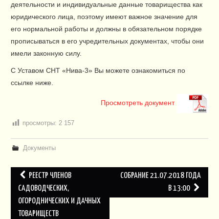
деятельности и индивидуальные данные товарищества как
ПЛАН СНТ
юридического лица, поэтому имеют важное значение для
его нормальной работы и должны в обязательном порядке
КОНТАКТЫ
прописываться в его учредительных документах, чтобы они
имели законную силу.
СЛУЖБЫ
С Уставом СНТ «Нива-3» Вы можете ознакомиться по
НАПИСАТЬ!
ссылке ниже.
Просмотреть документ
просмотры:
2 157
Документы
Навигация
РЕЕСТР ЧЛЕНОВ
СОБРАНИЕ 21.07.2018 ГОДА
по
САДОВОДЧЕСКИХ,
В 13:00
ОГОРОДНИЧЕСКИХ И ДАЧНЫХ
записям
ТОВАРИЩЕСТВ