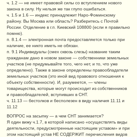
ч. 1.2 — не имеет правовой силы со вступлением нового
закона в силу. Ну нельзя же так глупо ошибаться.
ч. 1.5 и 1.6 — индекс принадлежит Наро-Фоминскому
району. Вы Москва или область? Разберитесь с Почтой
России. Отделение в г.п. Киевский 108800 (если я правильно
помню).
п. 8.1.4 — электронная почта предоставляется только при
наличие, ее никто иметь не обязан.
п. 9.1 Индивидуалы (смех сквозь слезы) название таким
гражданам дано в новом законе — собственники земельных
участков (не придумывайте того, чего нет, и то, что уже
определено). Также в законе определены правообладатели
земельных участков (это иной вид правового отношения к
объекту собственности). И, разумеется, — члены
товарищества, которые могут происходит из собственников
и правообладателей, вступивших в СНТ.
ч. 11.13 — бестолков и бесполезен в виду наличия 11.11 и
11.12
ВОПРОС на засыпку — а чем СНТ занимается?
Я один вижу ч.1.7, в которой написано «осуществлять виды
деятельности, предусмотренные настоящим уставом» и при
этом настоящий устав НЕ СОДЕРЖИТ перечисления видов