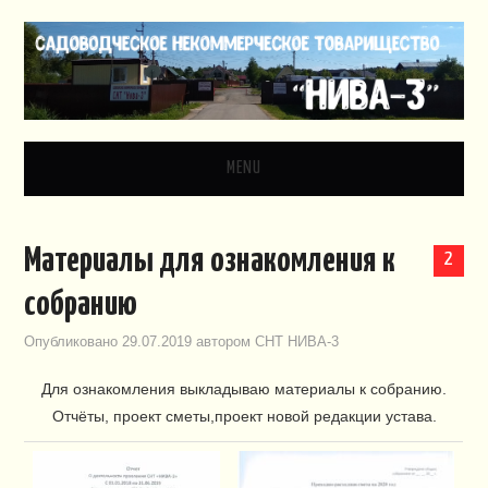
MENU
ГЛАВНАЯ
Материалы для ознакомления к
2
НОВОСТИ
собранию
ДОКУМЕНТЫ
Опубликовано
29.07.2019
автором
СНТ НИВА-3
Для ознакомления выкладываю материалы к собранию.
ЗАКОНОДАТЕЛЬСТВО
Отчёты, проект сметы,проект новой редакции устава.
ВИДЕО