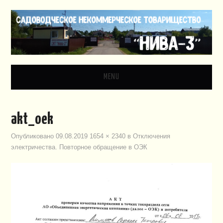
MENU
ГЛАВНАЯ
akt_oek
НОВОСТИ
Опубликовано
09.08.2019
1654 × 2340
в
Отключения
электричества. Повторное обращение в ОЭК
ДОКУМЕНТЫ
ЗАКОНОДАТЕЛЬСТВО
ВИДЕО