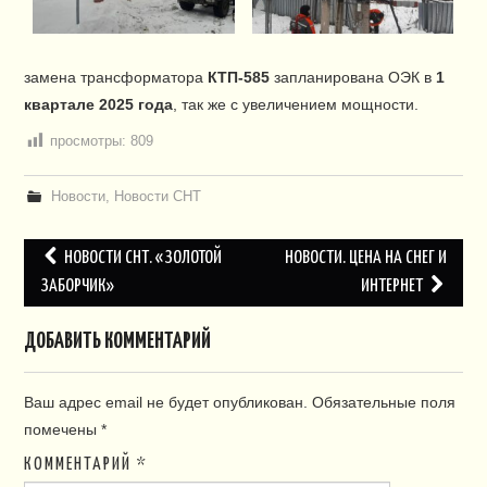
ПЛАН СНТ
КОНТАКТЫ
замена трансформатора
КТП-585
запланирована ОЭК в
1
квартале 2025 года
, так же с увеличением мощности.
СЛУЖБЫ
просмотры:
809
НАПИСАТЬ!
Новости
,
Новости СНТ
Навигация
НОВОСТИ СНТ. «ЗОЛОТОЙ
НОВОСТИ. ЦЕНА НА СНЕГ И
по
ЗАБОРЧИК»
ИНТЕРНЕТ
записям
ДОБАВИТЬ КОММЕНТАРИЙ
Ваш адрес email не будет опубликован.
Обязательные поля
помечены
*
КОММЕНТАРИЙ
*