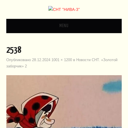
MENU
ГЛАВНАЯ
2538
НОВОСТИ
Опубликовано
28.12.2024
1001 × 1200
в
Новости СНТ. «Золотой
заборчик» 2
ДОКУМЕНТЫ
ЗАКОНОДАТЕЛЬСТВО
ВИДЕО
ПЛАН СНТ
КОНТАКТЫ