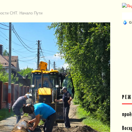
ости СНТ. Начало Пути
РЕЖ
приё
Воск