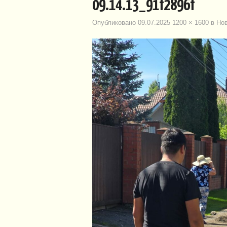
09.14.13_91f2896f
Опубликовано
09.07.2025
1200 × 1600
в
Нов