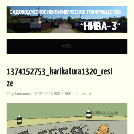
MENU
ГЛАВНАЯ
1374152753_karikatura1320_resi
НОВОСТИ
ze
ДОКУМЕНТЫ
Опубликовано
01.07.2026
800 × 550
в
По ямам!
ЗАКОНОДАТЕЛЬСТВО
ВИДЕО