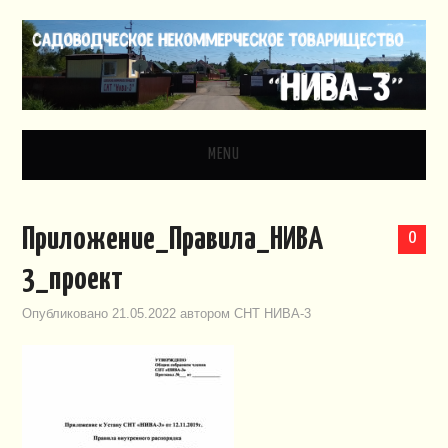
MENU
ГЛАВНАЯ
Приложение_Правила_НИВА
0
НОВОСТИ
3_проект
ДОКУМЕНТЫ
Опубликовано
21.05.2022
автором
СНТ НИВА-3
ЗАКОНОДАТЕЛЬСТВО
ВИДЕО