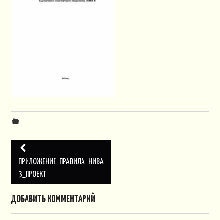
ПЛАН СНТ
КОНТАКТЫ
СЛУЖБЫ
НАПИСАТЬ!
Навигация
по
ПРИЛОЖЕНИЕ_ПРАВИЛА_НИВА
3_ПРОЕКТ
записям
ДОБАВИТЬ КОММЕНТАРИЙ