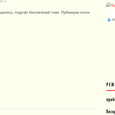
А-3
шилось, подсчёт бюллетеней тоже. Публикуем итоги:
РЕЖ
приё
Воск