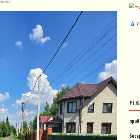
ямам!
РЕЖ
приё
Воск