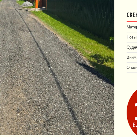
СВЕ
Матер
Новый
Суде
Внима
Опил